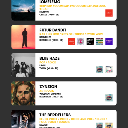
LOMÉLÉMO
#HIPHOP, #BOOMBAP, #NEOBOOMBAP, #CLOUD,
#TRAP
HAINAUT
CELLES (7760 - BE)
FUTUR BANDIT
RAP / HIP HOP / RETROFUTURIST / SYNTH WAVE
BRUXELLES
BRUXELLES (1000 - BE)
BLUE HAZE
POP / ROCK
LIÈGE
THEUX (4910 - BE)
ZYNSTON
ART ROCK
WALLOON BRABANT
RIXENSART (1332 - BE)
THE BERDELLERS
BLUES-ROCK / ROCK / ROCK AND ROLL / BLUES /
FOLK-ROCK / BOOGIE
NAMUR
NAMUR (5000 - BE)