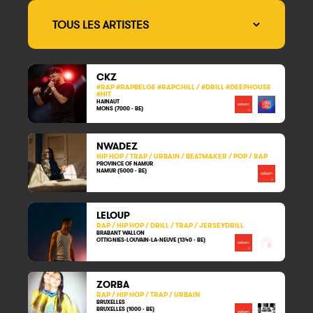
CKZ
#RAP #RAPBELGE #RAPCHILL / #DRILL #DEEPHOUSE
#HIT
HAINAUT
MONS (7000 - BE)
NWADEZ
HIP HOP / TRAP / URBAIN / BEATMAKER / POP / RAP
PROVINCE OF NAMUR
NAMUR (5000 - BE)
LELOUP
RAP / HIP HOP / DRILL / TRAP / JERSEYDRILL
BRABANT WALLON
OTTIGNIES-LOUVAIN-LA-NEUVE (1340 - BE)
ZORBA
RAP / HIP HOP / TRAP / URBAIN
BRUXELLES
BRUXELLES (1000 - BE)