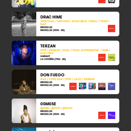
DRAC HIME
SPIRITUAL / HIP-HOP / AFRO BEAT / DRILL / TRAP /
RAP
BRUXELLES
BRUXELLES (1000 - BE)
TERZAN
POP / URBAIN / SOUL / SOUL ALTERNATIVE. / RNB /
ELECTRO
HAINAUT
LA LOUVIÈRE (7100 - BE)
DON FUEGO
RAP / LOVE RAP / POP / JAZZ / URBAIN
BRUXELLES
BRUXELLES (1000 - BE)
0SM0SE
@RNB / @POP / @SOUL
BRUXELLES
BRUXELLES (1000 - BE)