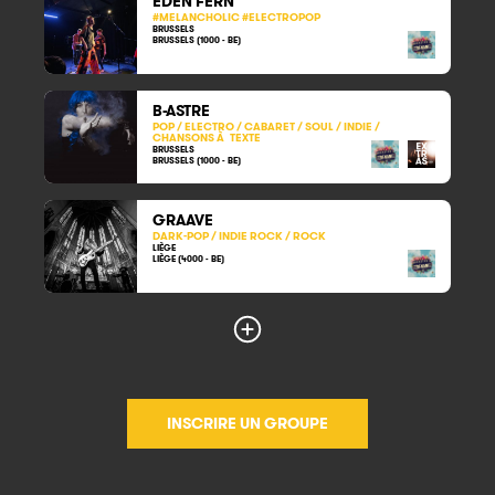
EDEN FERN
#MELANCHOLIC #ELECTROPOP
BRUSSELS
BRUSSELS (1000 - BE)
B-ASTRE
POP / ELECTRO / CABARET / SOUL / INDIE /
CHANSONS À TEXTE
BRUSSELS
BRUSSELS (1000 - BE)
GRAAVE
DARK-POP / INDIE ROCK / ROCK
LIÈGE
LIÈGE (4000 - BE)
INSCRIRE UN GROUPE