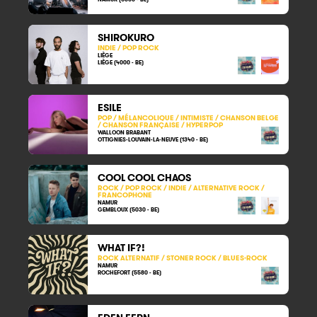
SHIROKURO
INDIE / POP ROCK
LIÈGE
LIÈGE (4000 - BE)
ESILE
POP / MÉLANCOLIQUE / INTIMISTE / CHANSON BELGE
/ CHANSON FRANÇAISE / HYPERPOP
WALLOON BRABANT
OTTIGNIES-LOUVAIN-LA-NEUVE (1340 - BE)
COOL COOL CHAOS
ROCK / POP ROCK / INDIE / ALTERNATIVE ROCK /
FRANCOPHONE
NAMUR
GEMBLOUX (5030 - BE)
WHAT IF?!
ROCK ALTERNATIF / STONER ROCK / BLUES-ROCK
NAMUR
ROCHEFORT (5580 - BE)