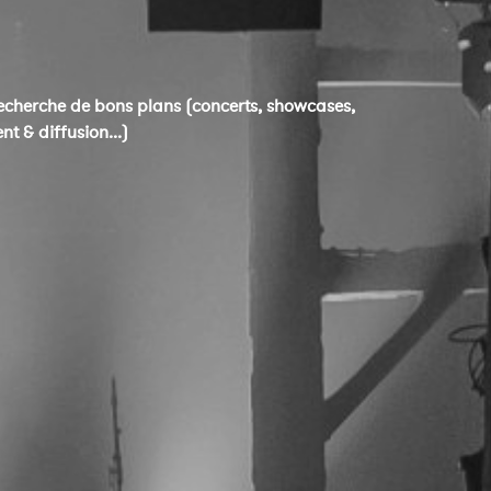
echerche de bons plans (concerts, showcases,
t & diffusion...)