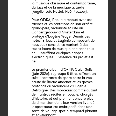
la musique classique et contemporaine,
du jazz et de la musique actuelle
(Angèle, Loïc Nottet, Noé Preszow).
Pour OFiRA, Brieuc a renoué avec ses
racines et les partitions de son arrière-
grand-père, violoniste soliste au
Concertgebouw d’Amsterdam et
protégé d’Eugène Ysaye. Depuis ces
notes, Brieuc et Eugénie composent de
nouveaux sons et les marient à des
textes latins de musique ancienne tout
en y insufflant quelques nappes
électroniques… l’essence du projet est
né.
Le premier album d’OFiRA Calor Solis
(juin 2026), regroupe 8 titres offrant un
subtil contraste de genre entre la voix
haute de Brieuc Angenot et les graves
profonds du violoncelle d’Eugénie
Defraigne. Des morceaux comme autant
de mantras récités en boucle, chargés
d’histoire, et qui prennent encore plus
de dimension dans leur version live, où
le spectateur est embrigadé dans une
sorte de voyage spatio-temporel planant
et enveloppant.