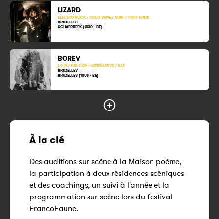
LIZARD
ELECTRO ROCK / COLD WAVE / SURF / POST PUNK
BRUXELLES
SCHAERBEEK (1030 - BE)
BOREV
LO-FI / HIP-HOP / ALTERNATIVE / RAP
BRUXELLES
BRUXELLES (1000 - BE)
À la clé
Des auditions sur scène à la Maison poème,
la participation à deux résidences scéniques
et des coachings, un suivi à l'année et la
programmation sur scène lors du festival
FrancoFaune.