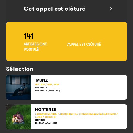
Cet appel est clôturé
141
ARTISTES ONT
L'APPEL EST CLÔTURÉ
POSTULÉ
Sélection
TAUNZ
HIP-HOP / RAP / POP
BRUXELLES
BRUXELLES (1000 - BE)
HORTENSE
#ALTERNATIVE/INDÉ / #AUTODIDACTE / #CHANSONFRANCAISE #COMPO /
#FOLK / ACOUSTIC
HAINAUT
CHIMAY (6460 - BE)