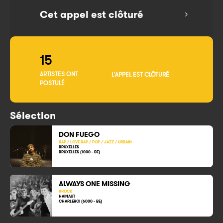
Cet appel est clôturé
15
ARTISTES ONT
L'APPEL EST CLÔTURÉ
POSTULÉ
Sélection
DON FUEGO
RAP / LOVE RAP / POP / JAZZ / URBAIN
BRUXELLES
BRUXELLES (1000 - BE)
ALWAYS ONE MISSING
#ROCK
HAINAUT
CHARLEROI (6000 - BE)