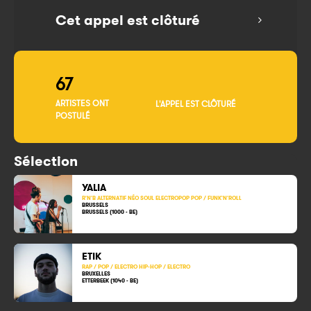
Cet appel est clôturé
67
ARTISTES ONT
L'APPEL EST CLÔTURÉ
POSTULÉ
Sélection
YALIA
R'N'B ALTERNATIF NÉO SOUL ELECTROPOP POP / FUNK'N'ROLL
BRUSSELS
BRUSSELS (1000 - BE)
ETIK
RAP / POP / ELECTRO HIP-HOP / ELECTRO
BRUXELLES
ETTERBEEK (1040 - BE)