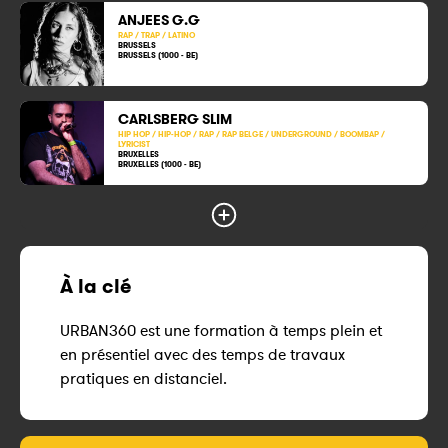
ANJEES G.G
RAP / TRAP / LATINO
BRUSSELS
BRUSSELS (1000 - BE)
CARLSBERG SLIM
HIP HOP / HIP-HOP / RAP / RAP BELGE / UNDERGROUND / BOOMBAP /
LYRICIST
BRUXELLES
BRUXELLES (1000 - BE)
À la clé
URBAN360 est une formation à temps plein et
en présentiel avec des temps de travaux
pratiques en distanciel.