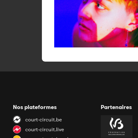
Nos plateformes
Partenaires
court-circuit.be
court-circuit.live