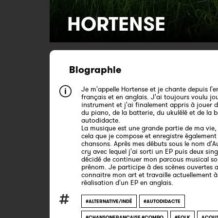
HORTENSE
Biographie
Je m'appelle Hortense et je chante depuis l'
français et en anglais. J'ai toujours voulu jo
instrument et j'ai finalement appris à jouer d
du piano, de la batterie, du ukulélé et de la 
autodidacte.
La musique est une grande partie de ma vie, 
cela que je compose et enregistre également
chansons. Après mes débuts sous le nom d'A
cry avec lequel j'ai sorti un EP puis deux singl
décidé de continuer mon parcous musical so
prénom. Je participe à des scènes ouvertes a
connaitre mon art et travaille actuellement à
réalisation d'un EP en anglais.
#ALTERNATIVE/INDÉ
#AUTODIDACTE
#CHANSONFRANCAISE #COMPO
#FOLK
ACOUS