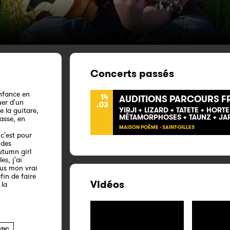
Concerts passés
enfance en
14
AUDITIONS PARCOURS F
uer d'un
.03
YIRJI + LIZARD + TATETE + HORTE
e la guitare,
MÉTAMORPHOSES + TAUNZ + JA
basse, en
MAISON POÈME - SAINT-GILLES
c'est pour
 des
utumn girl
es, j'ai
us mon vrai
fin de faire
Vidéos
 la
TIC