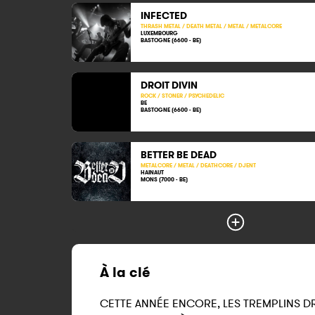
INFECTED
THRASH METAL / DEATH METAL / METAL / METALCORE
LUXEMBOURG
BASTOGNE (6600 - BE)
DROIT DIVIN
ROCK / STONER / PSYCHEDELIC
BE
BASTOGNE (6600 - BE)
BETTER BE DEAD
METALCORE / METAL / DEATHCORE / DJENT
HAINAUT
MONS (7000 - BE)
À la clé
CETTE ANNÉE ENCORE, LES TREMPLINS D