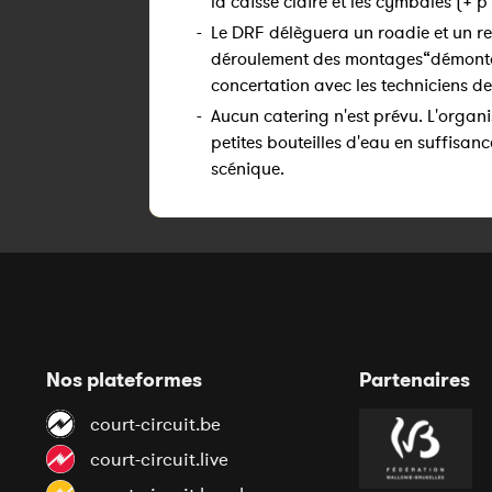
la caisse claire et les cymbales (+ p
-
Le DRF délèguera un roadie et un re
déroulement des montages“démontag
concertation avec les techniciens des
-
Aucun catering n'est prévu. L'organ
petites bouteilles d'eau en suffisanc
scénique.
Nos plateformes
Partenaires
court-circuit.be
court-circuit.live