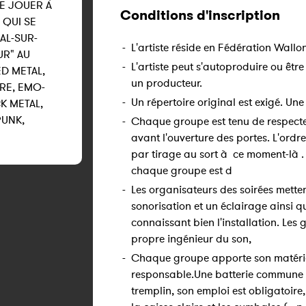
E JOUER À
Conditions d'inscription
QUI SE
MAL-SUR-
-
L'artiste réside en Fédération Wallon
UR" AU
-
L'artiste peut s'autoproduire ou être
ED METAL,
un producteur.
RE, EMO-
-
Un répertoire original est exigé. Une 
K METAL,
PUNK,
-
Chaque groupe est tenu de respecter 
avant l'ouverture des portes. L'ord
par tirage au sort à ce moment-là .
chaque groupe est d
-
Les organisateurs des soirées mette
sonorisation et un éclairage ainsi 
connaissant bien l'installation. Le
propre ingénieur du son,
-
Chaque groupe apporte son matériel 
responsable.Une batterie commune
tremplin, son emploi est obligatoir