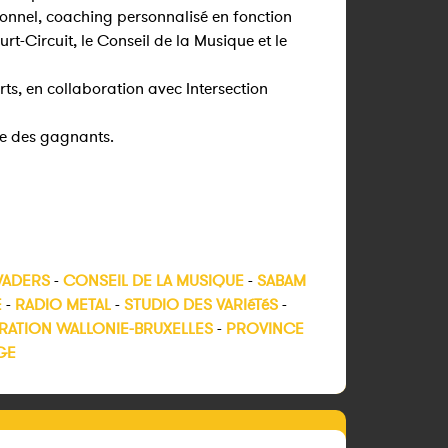
onnel, coaching personnalisé en fonction
rt-Circuit, le Conseil de la Musique et le
ts, en collaboration avec Intersection
ce des gagnants.
VADERS
-
CONSEIL DE LA MUSIQUE
-
SABAM
E
-
RADIO METAL
-
STUDIO DES VARIéTéS
-
RATION WALLONIE-BRUXELLES
-
PROVINCE
GE