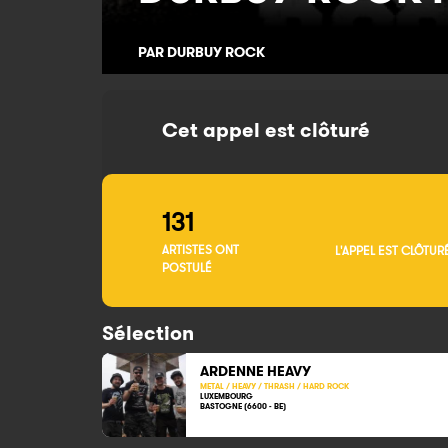
PAR DURBUY ROCK
Cet appel est clôturé
131
ARTISTES ONT
L'APPEL EST CLÔTUR
POSTULÉ
Sélection
ARDENNE HEAVY
METAL / HEAVY / THRASH / HARD ROCK
LUXEMBOURG
BASTOGNE (6600 - BE)