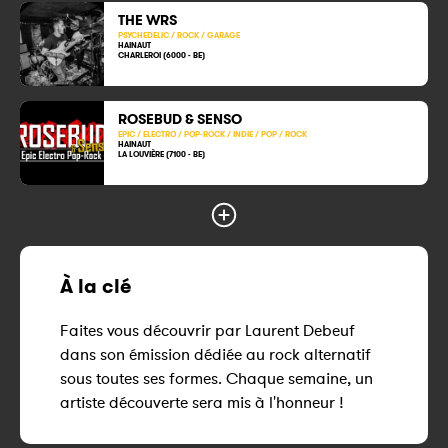
THE WRS
PSYCHEDELIC / ROCK / GARAGE
HAINAUT
CHARLEROI (6000 - BE)
ROSEBUD & SENSO
EPIC / ELECTRO / POP-ROCK / INDIE / POP / ROCK
HAINAUT
LA LOUVIÈRE (7100 - BE)
À la clé
Faites vous découvrir par Laurent Debeuf
dans son émission dédiée au rock alternatif
sous toutes ses formes. Chaque semaine, un
artiste découverte sera mis à l'honneur !