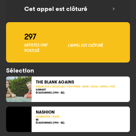
Cet appel est clôturé
297
ARTISTES ONT
L'APPEL EST CLÔTURÉ
POSTULÉ
Sélection
THE BLANK AGAINS
DREAM POP / SHOEGAZE / POST PUNK / INDIE / ROCK / SYNTH / POP
HAINAUT
ÉCAUSSINNES (7190 - BE)
NASHION
ALTERNATIVE / ROCK
BE
ÉCAUSSINNES (7190 - BE)