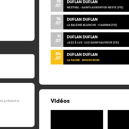
18
DUFLAN DUFLAN
.07
NESTIVAL - SAINT-LAURENT-DE-NESTE (FR)
16
DUFLAN DUFLAN
.07
LA BALEINE BLANCHE - CAMPAN (FR)
11
DUFLAN DUFLAN
.07
JAZZ À LUZ - LUZ-SAINT-SAUVEUR (FR)
04
DUFLAN DUFLAN
.07
LA FAUNE - MOUSCRON
Vidéos
est présent·e