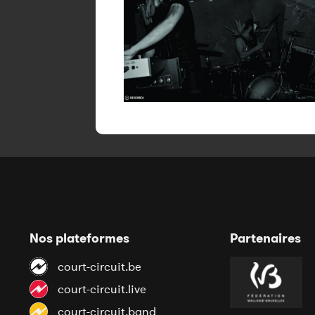
Nos plateformes
Partenaires
court-circuit.be
court-circuit.live
court-circuit.band