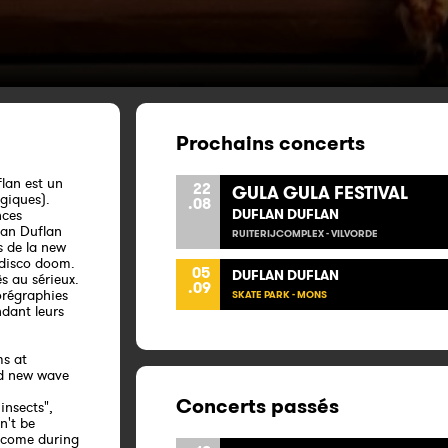
Prochains concerts
lan est un
22
GULA GULA FESTIVAL
ogiques).
.08
DUFLAN DUFLAN
nces
flan Duflan
RUITERIJCOMPLEX - VILVORDE
s de la new
 disco doom.
05
DUFLAN DUFLAN
ès au sérieux.
.09
orégraphies
SKATE PARK - MONS
ndant leurs
ms at
ed new wave
Concerts passés
insects",
n't be
elcome during