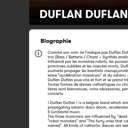
DUFLAN DUFLAN
Biographie
Comme son nom ne l'indique pas Duflan Duf
trio (Bass / Batterie / Chant + Synthés anal
Influencé par les monstres-robots, les puissa
primitives oubliées et les insectes morts, Du
souhaite propager les bienfaits insoupçonné
wave "accélération maximum" et du satanic
Duflan Duflan joue vite et fort et se prend tr
Toutes formes de danses cathartiques ou ch
libres sont bienvenues, voire nécessaires, pe
concerts.
¡ Duflan Duflan ! is a belgian band which ai
propagating satanic disco doom, accelerat
& (un)world music.
The three musicians are influenced by "dead 
"robot monsters" and "The furry ones that ca
named". All kinds of cathartic dances are w