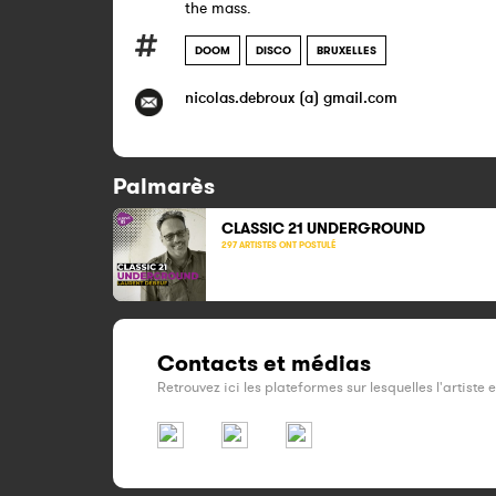
the mass.
DOOM
DISCO
BRUXELLES
nicolas.debroux (a) gmail.com
Palmarès
CLASSIC 21
UNDERGROUND
297 ARTISTES ONT POSTULÉ
Contacts et médias
Retrouvez ici les plateformes sur lesquelles l'artiste 