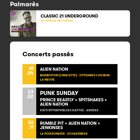
Palmarès
CLASSIC 21
UNDERGROUND
297 ARTISTES ONT POSTULÉ
Concerts passés
18
ALIEN NATION
.04
BARBUSTON (LIMELETTE) - OTTIGNIES-LOUVAIN-
LA-NEUVE
23
PUNK SUNDAY
.02
PRINCE BEASTLY + SPITSHAKES +
ALIEN NATION
KID'S RYTHM'N'BLUES KAFFEE - ANVERS
30
RUMBLE PIT + ALIEN NATION +
.11
JENKINSES
LA POISSONERIE - SCHAERBEEK