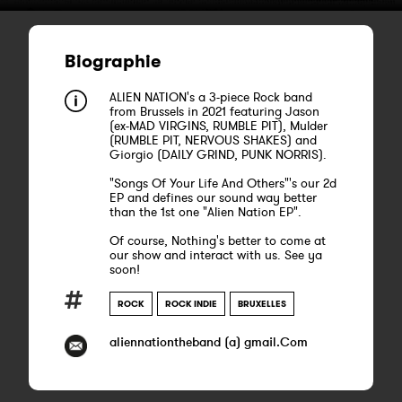
Biographie
ALIEN NATION's a 3-piece Rock band
from Brussels in 2021 featuring Jason
(ex-MAD VIRGINS, RUMBLE PIT), Mulder
(RUMBLE PIT, NERVOUS SHAKES) and
Giorgio (DAILY GRIND, PUNK NORRIS).
"Songs Of Your Life And Others"'s our 2d
EP and defines our sound way better
than the 1st one "Alien Nation EP".
Of course, Nothing's better to come at
our show and interact with us. See ya
soon!
ROCK
ROCK INDIE
BRUXELLES
aliennationtheband (a) gmail.Com