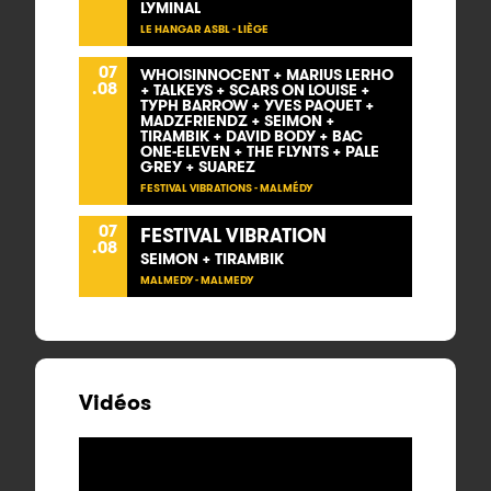
LYMINAL
LE HANGAR ASBL - LIÈGE
07
WHOISINNOCENT + MARIUS LERHO
.08
+ TALKEYS + SCARS ON LOUISE +
TYPH BARROW + YVES PAQUET +
MADZFRIENDZ + SEIMON +
TIRAMBIK + DAVID BODY + BAC
ONE-ELEVEN + THE FLYNTS + PALE
GREY + SUAREZ
FESTIVAL VIBRATIONS - MALMÉDY
07
FESTIVAL VIBRATION
.08
SEIMON + TIRAMBIK
MALMEDY - MALMEDY
Vidéos