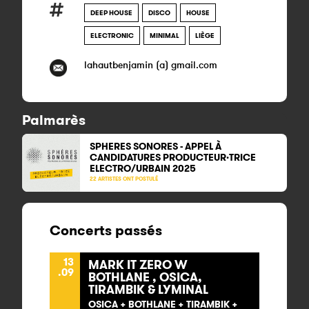
DEEP HOUSE
DISCO
HOUSE
ELECTRONIC
MINIMAL
LIÈGE
lahautbenjamin (a) gmail.com
Palmarès
SPHERES SONORES - APPEL À
CANDIDATURES PRODUCTEUR·TRICE
ELECTRO/URBAIN 2025
22 ARTISTES ONT POSTULÉ
Concerts passés
13
MARK IT ZERO W
.09
BOTHLANE , OSICA,
TIRAMBIK & LYMINAL
OSICA + BOTHLANE + TIRAMBIK +