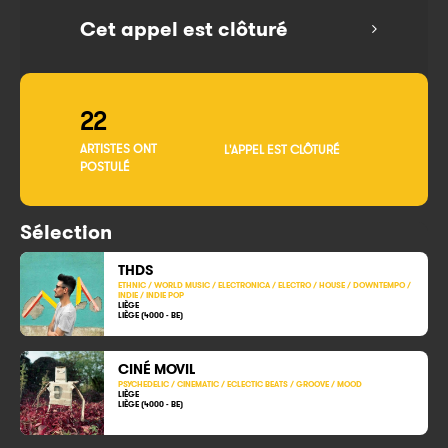
Cet appel est clôturé
22
ARTISTES ONT
L'APPEL EST CLÔTURÉ
POSTULÉ
Sélection
THDS
ETHNIC / WORLD MUSIC / ELECTRONICA / ELECTRO / HOUSE / DOWNTEMPO /
INDIE / INDIE POP
LIÈGE
LIÈGE (4000 - BE)
CINÉ MOVIL
PSYCHEDELIC / CINEMATIC / ECLECTIC BEATS / GROOVE / MOOD
LIÈGE
LIÈGE (4000 - BE)