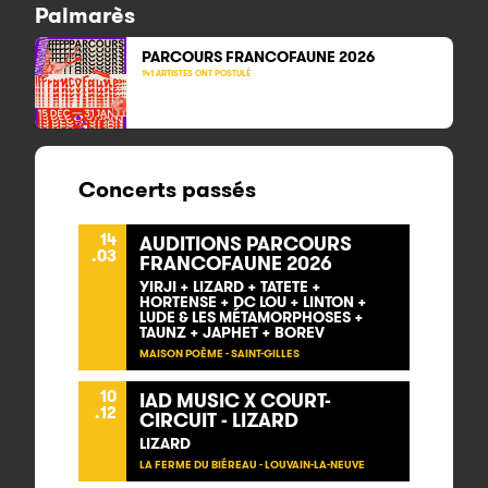
Palmarès
PARCOURS FRANCOFAUNE 2026
141 ARTISTES ONT POSTULÉ
Concerts passés
14
AUDITIONS PARCOURS
.03
FRANCOFAUNE 2026
YIRJI + LIZARD + TATETE +
HORTENSE + DC LOU + LINTON +
LUDE & LES MÉTAMORPHOSES +
TAUNZ + JAPHET + BOREV
MAISON POÈME - SAINT-GILLES
10
IAD MUSIC X COURT-
.12
CIRCUIT - LIZARD
LIZARD
LA FERME DU BIÉREAU - LOUVAIN-LA-NEUVE