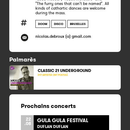
"The furry ones that can't be named". All
kinds of cathartic dances are welcome
during the mass.
DOOM
DISCO
BRUXELLES
nicolas.debroux (a) gmail.com
Palmarès
CLASSIC 21
UNDERGROUND
297 ARTISTES ONT POSTULÉ
Prochains concerts
22
GULA GULA FESTIVAL
.08
DUFLAN DUFLAN