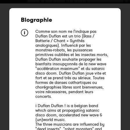
Biographie
Comme son nom ne l'indique pas
Duflan Duflan est un trio (Bass /
Batterie / Chant + Synthés
analogiques). Influencé par les
monstres-robots, les puissances
primitives oubliées et les insectes morts,
Duflan Duflan souhaite propager les
bienfaits insoupçonnés de la new wave
"accélération maximum" et du satanic
disco doom. Duflan Duflan joue vite et
fort et se prend très au sérieux. Toutes
formes de danses cathartiques ou
chorégraphies libres sont bienvenues,
voire nécessaires, pendant leurs
concerts.
¡ Duflan Duflan ! is a belgian band
which aims at propagating satanic
disco doom, accelerated new wave &
(un)world music.
The three musicians are influenced by
"dead insects", "robot monsters" and