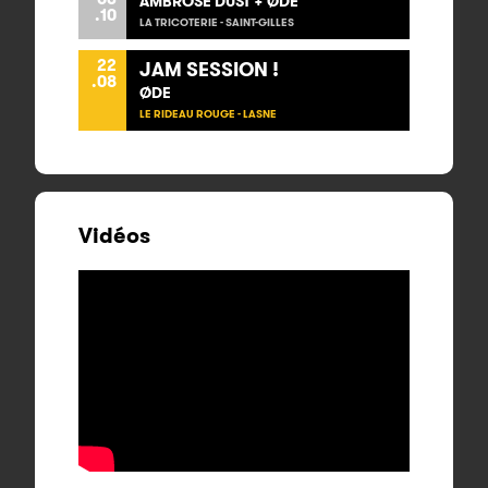
AMBROSE DUST + ØDE
.10
LA TRICOTERIE - SAINT-GILLES
22
JAM SESSION !
.08
ØDE
LE RIDEAU ROUGE - LASNE
Vidéos