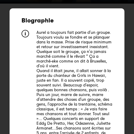
Biographie
Aurel a toujours fait partie d'un groupe.
Toujours voulu se fondre et se planquer
dans la masse. Prise de risque minimum
et retour sur investissement inexistant.
Quelque soit le groupe, ça n'a jamais
marché comme il le rêvait “ Ça a
marché-eke comme on dit à Bruxelles,
d'où il vient.
Quand il était jeune, il allait sonner à la
porte du chanteur de Girls in Hawaii,
juste en fan. Il a souvent copié, trop
souvent suivi. Beaucoup d'espoir,
quelques bonnes chansons, puis voilà .
Puis un jour, marre de suivre, marre
d'attendre des choses d'un groupe, des
gens, l'approche de la trentaine, schéma
classique, il est temps : « Je vais faire
mes chansons et tout donner. Tout seul
»... Quelques concerts en support de
Eddy De Pretto, Her, Odezenne, Juliette
Armanet...Ses chansons sont écrites sur
5 ans, entre l'arrivée de 2 enfants, de