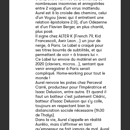
nombreuses insomnies et enregistrées
entre 2 vagues d'un virus inattendu.
Aurel est à la croisée des chemins, celui
d'un Voyou (avec qui il entretient une
relation épistolaire 2.0), d'un Odezenne
et d'un Flavien Berger, en plus chanté,
plus posé.
Il signe chez ALTER K (French 79, Kid
Francescoli, Awir Leon...) un jour de
neige, à Paris. Le Label a craqué pour
ses titres bourrés de subtilités, et qui
permettent de voir « à travers lui ».
Ce Label lui envoie du matériel en avril
2020 (claviers, micros...), sentant que
venir enregistrer à Paris serait
compliqué. Home-working pour tout le
monde !
Aurel renvoie les pistes chez Perceval
Carré, producteur pour l'Impératrice et
Isaac Delusion, entre autre. Et quand il
faut un batteur c'est justement Cédric,
batteur d'Isaac Delusion qui s'y colle,
toujours en respectant bien la
distanciation sociale nécessaire (1h30
de Thalys).
Dans la vie, Aurel s'appelle en réalité
Aurélio, mais s'affirmer en tant
qu'empereur ne fait jamais de mal. Aurel