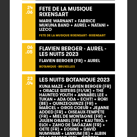
24
FETE DE LA MUSIQUE
.06
RIXENSART
MARIE WARNANT + FABRICE
MUKUNA BAND + AUREL + NATANI +
LIZCO
FETE DE LA MUSIQUE RIXENSART - RIXENSART
06
FLAVIEN BERGER - AUREL -
.05
LES NUITS 2023
FLAVIEN BERGER (FR) + AUREL
BOTANIQUE - BRUXELLES
23
LES NUITS BOTANIQUE 2023
.04
KUNA MAZE + FLAVIEN BERGER (FR)
+ ORACLE SISTERS (FI/UK) + THE
HAUNTED YOUTH + ANNABEL LEE +
TUKAN + ADA ODA + ECHT! + RORI
(BE) + QUINZEQUINZE (FR) +
MARCEL + GROS COEUR + JEANNE
ADDED (FR) + OISEAUX-TEMPÊTE
(FR) + MIEL DE MONTAGNE (FR) +
JULIEN GRANEL (FR) + KAU TRIO. +
ELOI + ZAHO DE SAGAZAN (FR) +
OETE (FR) + EOSINE + DAVID
NUMWAMI + LANKUM (IE) + ALBIN