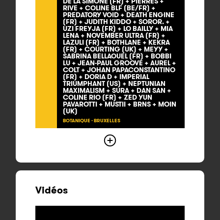
DE LA SIMONE (FR) + PIERRES +
RIVE + COLINE BLF (BE/FR) +
PREDATORY VOID + DEATH ENGINE
(FR) + JUDITH KIDDO + SOROR. +
UZI FREYJA (FR) + LO BAILLY + MIA
LENA + NOVEMBER ULTRA (FR) +
LAZULI (FR) + BOTHLANE + KEKRA
(FR) + COURTING (UK) + MEYY +
SABRINA BELLAOUEL (FR) + BOBBI
LU + JEAN-PAUL GROOVE + AUREL +
COLT + JOHAN PAPACONSTANTINO
(FR) + DORIA D + IMPERIAL
TRIUMPHANT (US) + NEPTUNIAN
MAXIMALISM + SURA + DAN SAN +
COLINE RIO (FR) + ZED YUN
PAVAROTTI + MUSTII + BRNS + MOIN
(UK)
BOTANIQUE - BRUXELLES
Vidéos