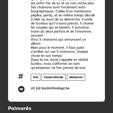
est enfin fier de lui et ne s'en cache plus.
Ses chansons sont forcément auto-
biographiques. Celles d'un trentenaire
pépère, perdu, et en même temps décidé
à aller au bout de sa démarche. Il parle
de tourbus qu'il n'aura jamais. Il chante
les couples qui se lassent. Il somatise,
traite du deuil parfois et de l'insomnie,
souvent.
Voici 5 chansons qui annoncent un
album.
Mais pour le moment, il faut juste
s'arrêter sur ces 5 chansons, chaque
chose en son temps
Dans la vie, Aurel s'appelle en réalité
Aurélio, mais s'affirmer en tant
qu'empereur ne fait jamais de mal.
POP
FRANCOPHONE
WATERLOO
oli (a) backinthedayz.be
Palmarès