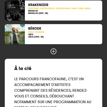
KRAKENIZER
POST-PUNK / ELECTRO ROCK / ELECTRO-PUNK / HEAVY / EBM / METAL
BRUXELLES
BRUXELLES (1000 - BE)
BÉRODE
FOLK / CHANSON
LIÈGE
LIÈGE (4000 - BE)
À la clé
LE PARCOURS FRANCOFAUNE, C'EST UN
ACCOMPAGNEMENT D'ARTISTES
COMPRENANT DES RÉSIDENCES, RENDEZ-
VOUS ET CONSEILS, DÉBOUCHANT
NOTAMMENT SUR UNE PROGRAMMATION AU