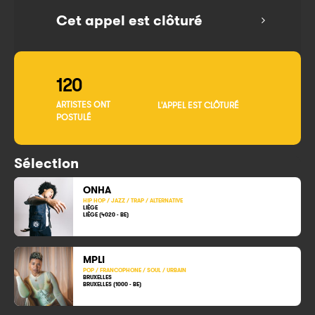
Cet appel est clôturé
120
ARTISTES ONT
L'APPEL EST CLÔTURÉ
POSTULÉ
Sélection
ONHA
HIP HOP / JAZZ / TRAP / ALTERNATIVE
LIÈGE
LIÈGE (4020 - BE)
MPLI
POP / FRANCOPHONE / SOUL / URBAIN
BRUXELLES
BRUXELLES (1000 - BE)