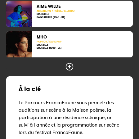
AIMÉ WILDE
ALTERNATIVE / POÉSIE / ELECTRO
BRUXELLES
SAINT-GILLES (1060 - BE)
MHO
POP 808 / DARK POP
BRUSSELS
BRUSSELS (1000 - BE)
À la clé
Le Parcours FrancoFaune vous permet: des
auditions sur scène à la Maison poème, la
participation à une résidence scénique, un
suivi à l'année et la programmation sur scène
lors du festival FrancoFaune.