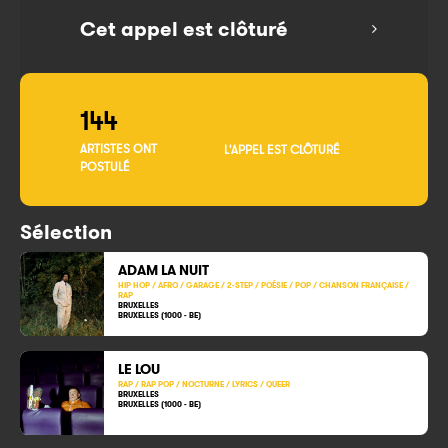
Cet appel est clôturé
144
ARTISTES ONT
L'APPEL EST CLÔTURÉ
POSTULÉ
Sélection
ADAM LA NUIT
HIP HOP / AFRO / GARAGE / 2-STEP / POÉSIE / POP / CHANSON FRANÇAISE /
RAP
BRUXELLES
BRUXELLES (1000 - BE)
LE LOU
RAP / RAP POP / NOCTURNE / LYRICS / QUEER
BRUXELLES
BRUXELLES (1000 - BE)