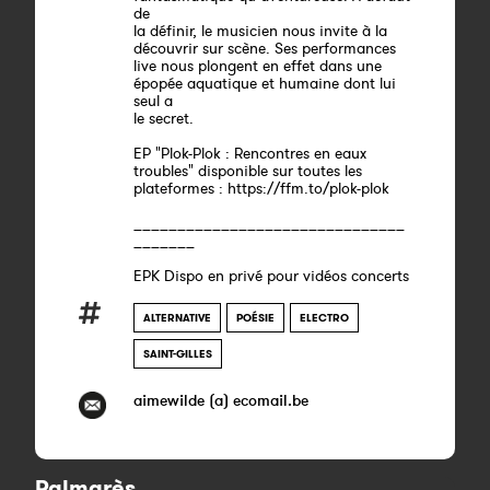
de
la définir, le musicien nous invite à la
découvrir sur scène. Ses performances
live nous plongent en effet dans une
épopée aquatique et humaine dont lui
seul a
le secret.
EP "Plok-Plok : Rencontres en eaux
troubles" disponible sur toutes les
plateformes : https://ffm.to/plok-plok
_______________________________
_______
EPK Dispo en privé pour vidéos concerts
ALTERNATIVE
POÉSIE
ELECTRO
SAINT-GILLES
aimewilde (a) ecomail.be
Palmarès