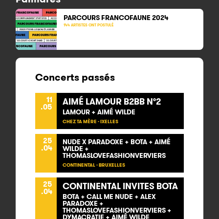
PARCOURS FRANCOFAUNE 2024
144 ARTISTES ONT POSTULÉ
Concerts passés
11
AIMÉ LAMOUR B2BB N°2
.05
LAMOUR + AIMÉ WILDE
CHEZ TA MÈRE - IXELLES
25
NUDE X PARADOXE + BOTA + AIMÉ
.04
WILDE +
THOMASLOVEFASHIONVERVIERS
CONTINENTAL - BRUXELLES
25
CONTINENTAL INVITES BOTA
.04
BOTA + CALL ME NUDE + ALEX
PARADOXE +
THOMASLOVEFASHIONVERVIERS +
DYMACRATIE + AIMÉ WILDE