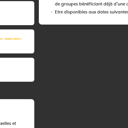
de groupes bénéficiant déjà d’une 
-
Etre disponibles aux dates suivantes
C / ARABIC MUSIC /
elles et