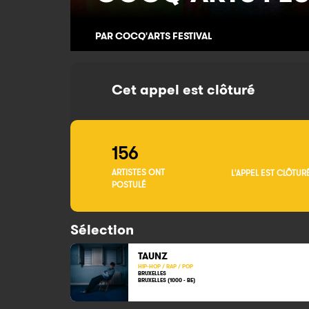
PAR COCQ'ARTS FESTIVAL
Cet appel est clôturé
156
ARTISTES ONT
L'APPEL EST CLÔTUR
POSTULÉ
Sélection
TAUNZ
HIP-HOP / RAP / POP
BRUXELLES
BRUXELLES (1000 - BE)