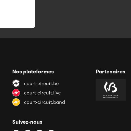
Nos plateformes
Partenaires
court-circuit.be
court-circuit.live
court-circuit.band
Suivez-nous