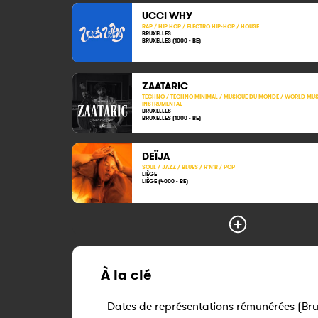
UCCI WHY
RAP / HIP HOP / ELECTRO HIP-HOP / HOUSE
BRUXELLES
BRUXELLES (1000 - BE)
ZAATARIC
TECHNO / TECHNO MINIMAL / MUSIQUE DU MONDE / WORLD MUSI
INSTRUMENTAL
BRUXELLES
BRUXELLES (1000 - BE)
DEÏJA
SOUL / JAZZ / BLUES / R'N'B / POP
LIÈGE
LIÈGE (4000 - BE)
À la clé
- Dates de représentations rémunérées (Brux