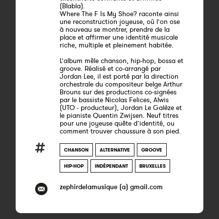
(Blabla).
Where The F Is My Shoe? raconte ainsi
une reconstruction joyeuse, où l’on ose
à nouveau se montrer, prendre de la
place et affirmer une identité musicale
riche, multiple et pleinement habitée.
L’album mêle chanson, hip-hop, bossa et
groove. Réalisé et co-arrangé par
Jordan Lee, il est porté par la direction
orchestrale du compositeur belge Arthur
Brouns sur des productions co-signées
par le bassiste Nicolas Felices, Alwis
(UTO - producteur), Jordan Le Galèze et
le pianiste Quentin Zwijsen. Neuf titres
pour une joyeuse quête d’identité, ou
comment trouver chaussure à son pied.
CHANSON
ALTERNATIVE
GROOVE
HIP-HOP
INDÉPENDANT
BRUXELLES
zephirdelamusique (a) gmail.com