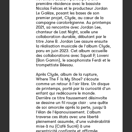
première résidence avec le bassiste
Nicolas Felices et le producteur Jordan
Le Galèze, posant les bases de son
premier projet, Clyde, au cœur de la
campagne carolorégienne. Au printemps
2021, sa rencontre avec Jordan Lee,
chanteur de Last Night, scelle une
collaboration durable, débutant par le
titre Jane B. Jordan Lee assure ensuite
la réalisation musicale de l’album Clyde,
paru en juin 2023. Cet album accueille
des collaborations avec Squall P, Loveni
(Bon Gamin), le saxophoniste Ferdi et le
trompettiste Béesau.
Après Clyde, album de la rupture,
Where The F Is My Shoe? s’écoute
comme un retour à l’air libre. Un disque
de printemps, porté par la curiosité d’un
enfant qui redécouvre le monde.
Derrière ce titre faussement désinvolte
se dessine un fil rouge clair : une quête
de soi amorcée après la perte, jusqu’à
l’élan de l’épanouissement. L’album
traverse ces états avec une liberté
pleinement assumée, d’une vulnérabilité
mise à nu (Café Sucré) à une
excentricité confiante et affirmée