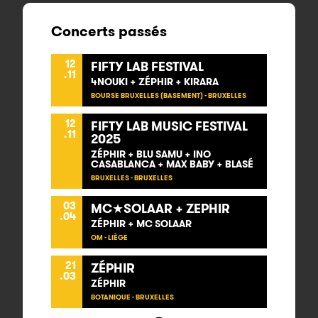
Concerts passés
12
FIFTY LAB FESTIVAL
.11
4NOUKI + ZÉPHIR + KIRARA
BOURSE BRUXELLES (BASEMENT) - BRUXELLES
12
FIFTY LAB MUSIC FESTIVAL
.11
2025
ZÉPHIR + BLU SAMU + INO
CASABLANCA + MAX BABY + BLASÉ
BRUXELLES - BRUXELLES
03
MC★SOLAAR + ZEPHIR
.04
ZÉPHIR + MC SOLAAR
OM - LIÈGE
21
ZÉPHIR
.03
ZÉPHIR
BOTANIQUE - BRUXELLES