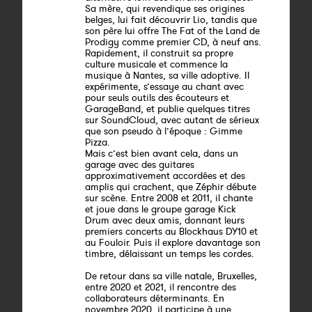
Sa mère, qui revendique ses origines
belges, lui fait découvrir Lio, tandis que
son père lui offre The Fat of the Land de
Prodigy comme premier CD, à neuf ans.
Rapidement, il construit sa propre
culture musicale et commence la
musique à Nantes, sa ville adoptive. Il
expérimente, s’essaye au chant avec
pour seuls outils des écouteurs et
GarageBand, et publie quelques titres
sur SoundCloud, avec autant de sérieux
que son pseudo à l’époque : Gimme
Pizza.
Mais c’est bien avant cela, dans un
garage avec des guitares
approximativement accordées et des
amplis qui crachent, que Zéphir débute
sur scène. Entre 2008 et 2011, il chante
et joue dans le groupe garage Kick
Drum avec deux amis, donnant leurs
premiers concerts au Blockhaus DY10 et
au Fouloir. Puis il explore davantage son
timbre, délaissant un temps les cordes.
De retour dans sa ville natale, Bruxelles,
entre 2020 et 2021, il rencontre des
collaborateurs déterminants. En
novembre 2020, il participe à une