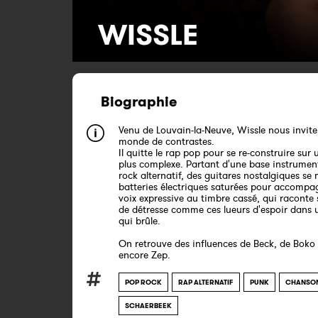
WISSLE
Biographie
Venu de Louvain-la-Neuve, Wissle nous invit
monde de contrastes.
Il quitte le rap pop pour se re-construire sur 
plus complexe. Partant d'une base instrumen
rock alternatif, des guitares nostalgiques se
batteries électriques saturées pour accompa
voix expressive au timbre cassé, qui racont
de détresse comme ces lueurs d'espoir dans
qui brûle.
On retrouve des influences de Beck, de Boko
encore Zep.
POP ROCK
RAP ALTERNATIF
PUNK
CHANSON
SCHAERBEEK