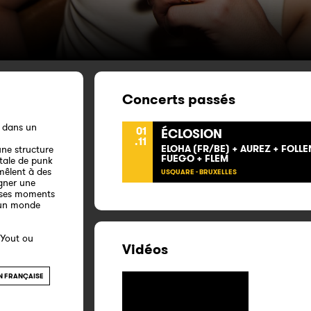
Concerts passés
e dans un
01
ÉCLOSION
.11
ELOHA (FR/BE) + AUREZ + FOLL
une structure
FUEGO + FLEM
tale de punk
 mêlent à des
USQUARE - BRUXELLES
gner une
e ses moments
 un monde
 Yout ou
Vidéos
 FRANÇAISE