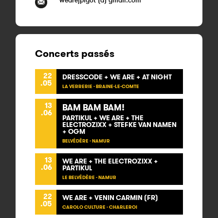
wearejpigot (a) gmail.com
Concerts passés
22
DRESSCODE + WE ARE + AT NIGHT
.05
LA VERRERIE - BRAINE-LE-COMTE
13
BAM BAM BAM!
.06
PARTIKUL + WE ARE + THE
ELECTROZIXX + STEFKE VAN NAMEN
+ OGM
BELVÉDÈRE - NAMUR
13
WE ARE + THE ELECTROZIXX +
.06
PARTIKUL
LE BELVÉDÈRE - NAMUR
22
WE ARE + VENIN CARMIN (FR)
.05
CAROLO CULTURE - CHARLEROI