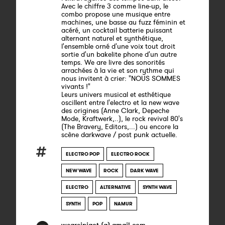
Avec le chiffre 3 comme line-up, le
combo propose une musique entre
machines, une basse au fuzz féminin et
acéré, un cocktail batterie puissant
alternant naturel et synthétique,
l'ensemble orné d'une voix tout droit
sortie d'un bakelite phone d'un autre
temps. We are livre des sonorités
arrachées à la vie et son rythme qui
nous invitent à crier: "NOUS SOMMES
vivants !"
Leurs univers musical et esthétique
oscillent entre l'electro et la new wave
des origines (Anne Clark, Depeche
Mode, Kraftwerk,..), le rock revival 80's
(The Bravery, Editors,...) ou encore la
scène darkwave / post punk actuelle.
ELECTRO POP
ELECTRO ROCK
NEW WAVE
ROCK
DARK WAVE
ELECTRO
ALTERNATIVE
SYNTH WAVE
SYNTH
POP
NAMUR