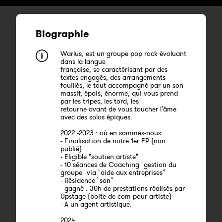
Biographie
Warlus, est un groupe pop rock évoluant
dans la langue
française, se caractérisant par des
textes engagés, des arrangements
fouillés, le tout accompagné par un son
massif, épais, énorme, qui vous prend
par les tripes, les tord, les
retourne avant de vous toucher l'âme
avec des solos épiques.
2022 -2023 : où en sommes-nous
- Finalisation de notre 1er EP (non
publié)
- Eligible "soutien artiste"
- 10 séances de Coaching "gestion du
groupe" via "aide aux entreprises"
- Résidence "son"
- gagné : 30h de prestations réalisés par
Upstage (boite de com pour artiste)
- A un agent artistique.
2024