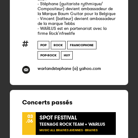
- Stéphane (guitariste rythmique/
Compositeur) devient ambassadeur de
la Marque Baum Guitar pour la Belgique
- Vincent (batteur) devient ambassadeur
de la marque Tebbs
- WARLUS est en partenariat avec la
firme Rock'nfreelife
POP
ROCK
FRANCOPHONE
POP-ROCK
HUY
warlandstephane (a) yahoo.com
Concerts passés
03
SPOT FESTIVAL
.06
TEENAGE ROCK TEAM + WARLUS
MUSIC ALL BRAIVES AVENNES - BRAIVES