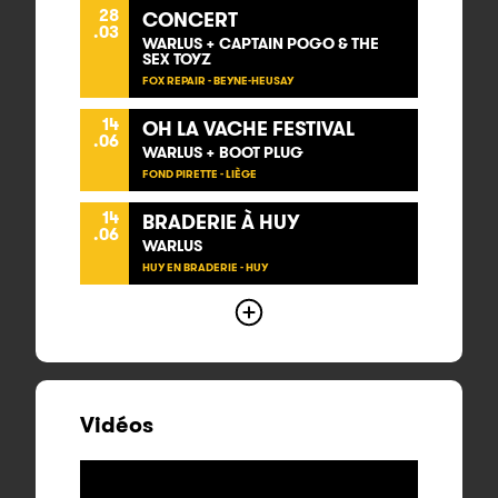
28
CONCERT
.03
WARLUS + CAPTAIN POGO & THE
SEX TOYZ
FOX REPAIR - BEYNE-HEUSAY
14
OH LA VACHE FESTIVAL
.06
WARLUS + BOOT PLUG
FOND PIRETTE - LIÈGE
14
BRADERIE À HUY
.06
WARLUS
HUY EN BRADERIE - HUY
Vidéos