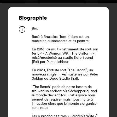
Biographie
Bio:
Basé à Bruxelles, Tom Kidam est un
musicien autodidacte et ex-peintre.
En 2016, ce multi-instrumentiste sort son
1er EP « A Woman With The Uniform »,
mixé/masterisé au studio Rare Sound
(Bxl) par Remy Lebbos.
En 2020, l'artiste sort "The Beach", un
nouveau single mixé/masterisé par Peter
Soldan au Dada Studio (Bxl).
"The Beach" parle de notre besoin de
trouver un endroit où s'échapper quand
le monde devient fou. Cet espace nous
permet de respirer mais nous invite à
l'inaction alors que le monde s'organise
sans nous.
Les 4 prochains titres « Saladin's Wife /