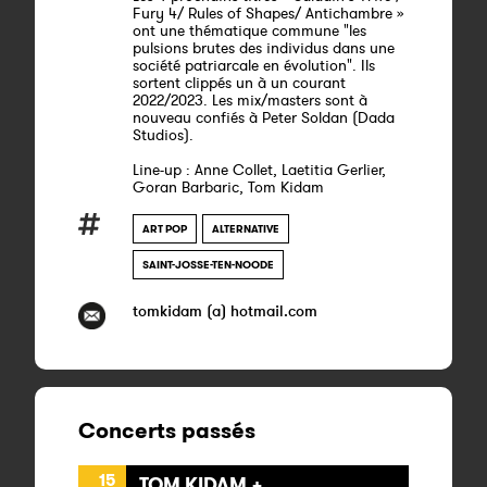
Fury 4/ Rules of Shapes/ Antichambre »
ont une thématique commune "les
pulsions brutes des individus dans une
société patriarcale en évolution". Ils
sortent clippés un à un courant
2022/2023. Les mix/masters sont à
nouveau confiés à Peter Soldan (Dada
Studios).
Line-up : Anne Collet, Laetitia Gerlier,
Goran Barbaric, Tom Kidam
ART POP
ALTERNATIVE
SAINT-JOSSE-TEN-NOODE
tomkidam (a) hotmail.com
Concerts passés
15
TOM KIDAM +