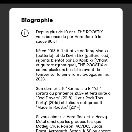
Biographie
Depuis plus de 10 ans, THE ROOSTIX
vous balance du pur Hard Rock à la
sauce 80's !
Né en 2013 à l'initiative de Tony Modixx
(batterie), et de Kevin Lixx (guitare lead),
rejoints bientôt par Lio Kobbixx (Chant
et guitare rythmique), THE ROOSTIX a
connu plusieurs bassistes avant de
tomber sur la perle rare : Gabyxx en mai
2023.
Son dernier E.P. "Karma is a Bi**ch"
sortira au printemps 2024 et fera suite à
"Bad Drivers" (2018), "Let's Rock This
Party" (2016) et l'album autoproduit
"Made In Roostix" (2014).
Si vous aimez le Hard Rock et le Heavy
Metal ainsi que les groupes tels que
Motley Crue, Poison, AC/DC, Judas
Priest, Aerosmith, Saxon, KISS ou encore