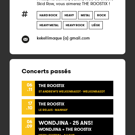
Skid Row, vous aimerez THE ROOSTIX !
HARD ROCK
HEAVY
METAL
ROCK
HEAVY METAL
HEAVY ROCK
LIÈGE
kekellimaque (a) gmail.com
Concerts passés
06
THE ROOSTIX
.11
ST ANDREW'S WELKENRAEDT - WELKENRAEDT
17
THE ROOSTIX
.10
LE RELAIS - MANHAY
06
WONDJINA - 25 ANS!
.09
WONDJINA + THE ROOSTIX