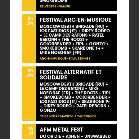
SMOKEBOMB
BELVÉDÈRE - NAMUR
04
FESTIVAL ARC-EN-MUSIQUE
.04
MOSCOW DEATH BRIGADE (RU) +
LOS FASTIDIOS (IT) + DIRTY RODEO
+ LE CAMP DES RATONS + RATEL
REBORN + THE ROOST +
COLORBENDER + TIPI. + GONZO +
SMOKEBOMB + SKARBONE 14 +
MIKE NOEGRAF (FR)
ARC-EN-MUSIQUE - ECAUSSINNES
04
FESTIVAL ALTERNATIF ET
.04
SOLIDAIRE
MOSCOW DEATH BRIGADE (RU) +
LE CAMP DES RATONS + MIKE
NOEGRAF (FR) + THE ROOTS + TIPI
+ SMOKEBOMB + COLORBENDER +
LOS FASTIDIOS (IT) + SKARBONE 14
+ DIRTY RODEO + RATEL REBORN +
GONZO
SALLE NOTRE MAISON - ECAUSSINNES
16
AFM METAL FEST
.11
DO OR DIE + ASHEN + UNSWABBED