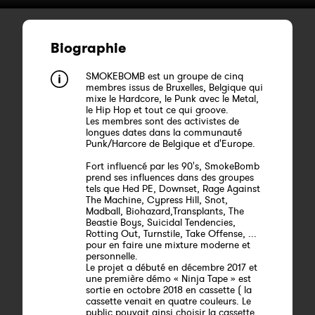
Biographie
SMOKEBOMB est un groupe de cinq
membres issus de Bruxelles, Belgique qui
mixe le Hardcore, le Punk avec le Metal,
le Hip Hop et tout ce qui groove.
Les membres sont des activistes de
longues dates dans la communauté
Punk/Harcore de Belgique et d'Europe.
Fort influencé par les 90's, SmokeBomb
prend ses influences dans des groupes
tels que Hed PE, Downset, Rage Against
The Machine, Cypress Hill, Snot,
Madball, Biohazard,Transplants, The
Beastie Boys, Suicidal Tendencies,
Rotting Out, Turnstile, Take Offense, ...
pour en faire une mixture moderne et
personnelle.
Le projet a débuté en décembre 2017 et
une première démo « Ninja Tape » est
sortie en octobre 2018 en cassette ( la
cassette venait en quatre couleurs. Le
public pouvait ainsi choisir la cassette