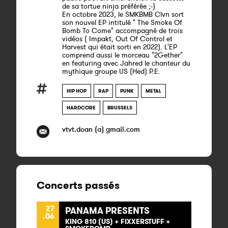
de sa tortue ninja préférée ;-)
En octobre 2023, le SMKBMB Clvn sort
son nouvel EP intitulé " The Smoke Of
Bomb To Come" accompagné de trois
vidéos ( Impakt, Out Of Control et
Harvest qui était sorti en 2022). L'EP
comprend aussi le morceau "2Gether"
en featuring avec Jahred le chanteur du
mythique groupe US (Hed) P.E.
HIP HOP
RAP
PUNK
METAL
HARDCORE
BRUSSELS
vtvt.doan (a) gmail.com
Concerts passés
27
PANAMA PRESENTS
.06
KING 810 (US) + FIXXERSTUFF +