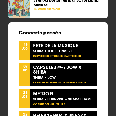
FESTIVAL PROPULSION 2024 TREMPLIN
MUSICAL
154 ARTISTES ONT POSTULÉ
Concerts passés
19
FETE DE LA MUSIQUE
.06
SHIBA + TOLEE + NAEVI
PARVIS DE SAINT-GILLES - SAINT-GILLES
07
CAPSULES #4 : JOW X
.05
SHIBA
SHIBA + JOW
LA FERME DU BIÉREAU - LOUVAIN-LA-NEUVE
28
METRO N
.03
SHIBA + SURPRISE + SHAKA SHAMS
CC BRUEGEL - BRUXELLES
22
RELEASE PARTY SNEAKY