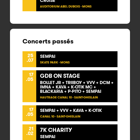
CRUISE
AUDITORIUM ABEL DUBOIS - MONS
Concerts passés
25
SEMPAI
.07
SKATE PARK - MONS
17
GDB ON STAGE
.05
BOLLET JR + TRIIBOY + VVV + DCM +
IMNA + KAVA + K-OTIK MC +
BLACKARIA + P-PITO + SEMPAI
HAUTRAGE CANAL 10 - SAINT-GHISLAIN
17
SEMPAI + VVV + KAVA + K-OTIK
.05
CANAL 10 - SAINT-GHISLAIN
21
7K CHARITY
.02
SEMPAI