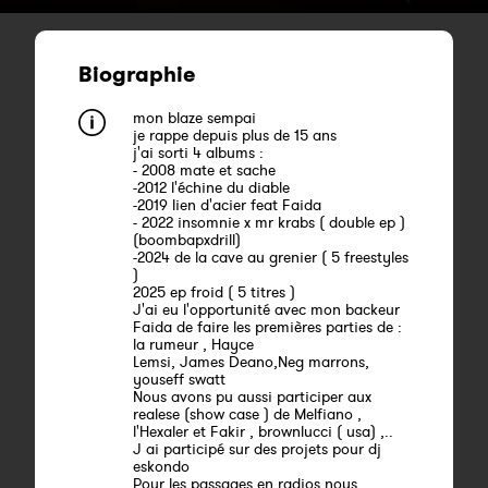
Biographie
mon blaze sempai
je rappe depuis plus de 15 ans
j'ai sorti 4 albums :
- 2008 mate et sache
-2012 l'échine du diable
-2019 lien d'acier feat Faida
- 2022 insomnie x mr krabs ( double ep )
(boombapxdrill)
-2024 de la cave au grenier ( 5 freestyles
)
2025 ep froid ( 5 titres )
J'ai eu l'opportunité avec mon backeur
Faida de faire les premières parties de :
la rumeur , Hayce
Lemsi, James Deano,Neg marrons,
youseff swatt
Nous avons pu aussi participer aux
realese (show case ) de Melfiano ,
l'Hexaler et Fakir , brownlucci ( usa) ,..
J ai participé sur des projets pour dj
eskondo
Pour les passages en radios nous