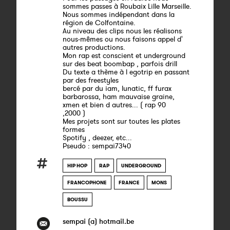
sommes passes à Roubaix Lille Marseille.
Nous sommes indépendant dans la
région de Colfontaine.
Au niveau des clips nous les réalisons
nous-mêmes ou nous faisons appel d'
autres productions.
Mon rap est conscient et underground
sur des beat boombap , parfois drill
Du texte a thème à l egotrip en passant
par des freestyles
bercé par du iam, lunatic, ff furax
barbarossa, ham mauvaise graine,
xmen et bien d autres... ( rap 90
,2000 )
Mes projets sont sur toutes les plates
formes
Spotify , deezer, etc...
Pseudo : sempai7340
HIP HOP
RAP
UNDERGROUND
FRANCOPHONE
FRANCE
MONS
BOUSSU
sempai (a) hotmail.be