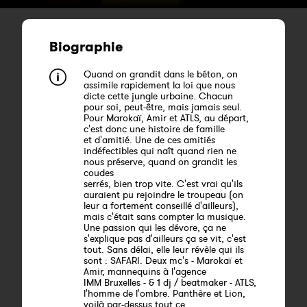
Biographie
Quand on grandit dans le béton, on
assimile rapidement la loi que nous
dicte cette jungle urbaine. Chacun
pour soi, peut-être, mais jamais seul.
Pour Marokaï, Amir et ATLS, au départ,
c'est donc une histoire de famille
et d'amitié. Une de ces amitiés
indéfectibles qui naît quand rien ne
nous préserve, quand on grandit les
coudes
serrés, bien trop vite. C'est vrai qu'ils
auraient pu rejoindre le troupeau (on
leur a fortement conseillé d'ailleurs),
mais c'était sans compter la musique.
Une passion qui les dévore, ça ne
s'explique pas d'ailleurs ça se vit, c'est
tout. Sans délai, elle leur révèle qui ils
sont : SAFARI. Deux mc's - Marokaï et
Amir, mannequins à l'agence
IMM Bruxelles - & 1 dj / beatmaker - ATLS,
l'homme de l'ombre. Panthère et Lion,
voilà par-dessus tout ce