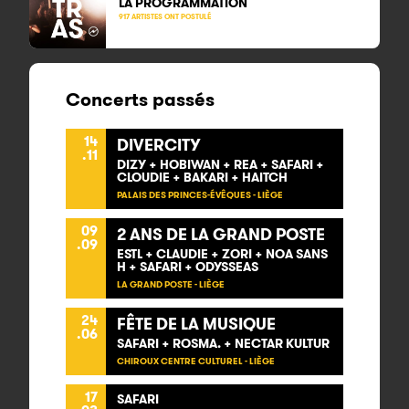
LA PROGRAMMATION
917 ARTISTES ONT POSTULÉ
Concerts passés
14
DIVERCITY
.11
DIZY + HOBIWAN + REA + SAFARI +
CLOUDIE + BAKARI + HAITCH
PALAIS DES PRINCES-ÉVÊQUES - LIÈGE
09
2 ANS DE LA GRAND POSTE
.09
ESTL + CLAUDIE + ZORI + NOA SANS
H + SAFARI + ODYSSEAS
LA GRAND POSTE - LIÈGE
24
FÊTE DE LA MUSIQUE
.06
SAFARI + ROSMA. + NECTAR KULTUR
CHIROUX CENTRE CULTUREL - LIÈGE
17
SAFARI