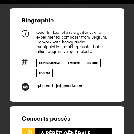
Biographie
Quentin Leonetti is a guitarist and
experimental composer from Belgium.
He work with heavy audio
manipulation, making music that is
alien, aggressive, yet melodic.
EXPERIMENTAL
AMBIENT
DRONE
HORNU
q.leonetti (a) gmail.com
Concerts passés
31
LA RÉPÈT' GÉNÉRALE