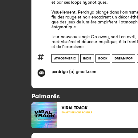
et par ses loops hypnotiques.
Visuellement, Perdriya plonge dans l’onirisme
fluides rouge et noir encadrent un décor éthé
que des jeux de lumière amplifient l’atmosph
énigmatique.
Leur nouveau single Go away, sorti en avril, 
rock viscéral et douceur mystique, à la front
et de l’exorcisme.
ATMOSPHERIC
INDIE
ROCK
DREAM POP
perdriya (a) gmail.com
Palmarès
VIRAL TRACK
50 ARTISTES ONT POSTULÉ