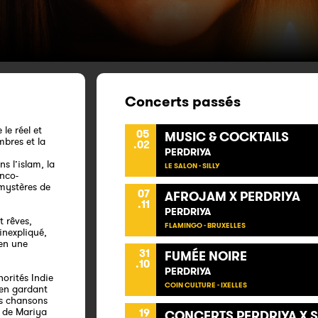
Concerts passés
 le réel et
05
MUSIC & COCKTAILS
mbres et la
.02
PERDRIYA
ns l’islam, la
LE SALON - SILLY
anco-
 mystères de
07
AFROJAM X PERDRIYA
.11
PERDRIYA
t rêves,
FLAMINGO - BRUXELLES
inexpliqué,
 en une
31
FUMÉE NOIRE
.10
PERDRIYA
orités Indie
COIN CULTURE - IXELLES
t en gardant
es chansons
e de Mariya
19
CONCERTS PERDRIYA X S