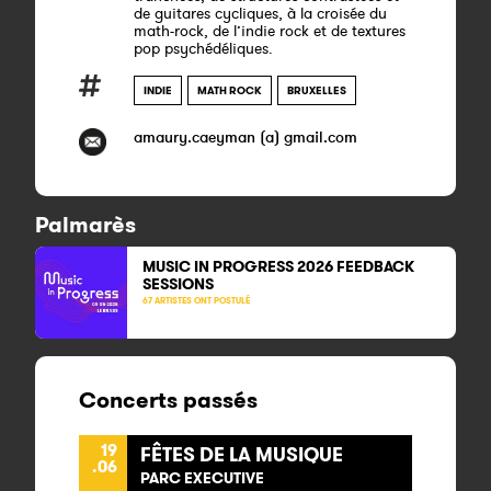
de guitares cycliques, à la croisée du
math-rock, de l’indie rock et de textures
pop psychédéliques.
INDIE
MATH ROCK
BRUXELLES
amaury.caeyman (a) gmail.com
Palmarès
MUSIC IN PROGRESS 2026 FEEDBACK
SESSIONS
67 ARTISTES ONT POSTULÉ
Concerts passés
19
FÊTES DE LA MUSIQUE
.06
PARC EXECUTIVE