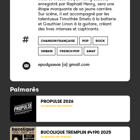
enregistré par Raphaël Henry, sera une
étape marquante de sa jeune carrière.
Sur scène, il est accompagné par les
talentueux Timothée Smets à la batterie
et Gauthier Linon à la guitare, créant
des lives intenses et captivants.
CHANSON FRANÇAISE
POP
ROCK
URBAIN
FRENCH POP
AMAY
epodysseas (a) gmail.com
Palmarès
PROPULSE 2026
321 ARTISTES ONT POSTULÉ
BUCOLIQUE TREMPLIN #4190 2025
78 ARTISTES ONT POSTULÉ