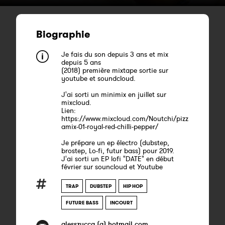
Biographie
Je fais du son depuis 3 ans et mix
depuis 5 ans
(2018) première mixtape sortie sur
youtube et soundcloud.
J'ai sorti un minimix en juillet sur
mixcloud.
Lien:
https://www.mixcloud.com/Noutchi/pizz
amix-01-royal-red-chilli-pepper/
Je prépare un ep électro (dubstep,
brostep, Lo-fi, futur bass) pour 2019.
J'ai sorti un EP lofi "DATE" en début
février sur souncloud et Youtube
TRAP
DUBSTEP
HIP HOP
FUTURE BASS
INCOURT
alesszucca (a) hotmail.com