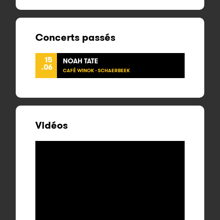
Concerts passés
15
NOAH TATE
.06
CAFÉ WINOK - SCHAERBEEK
Vidéos