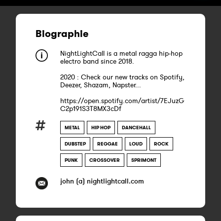
Biographie
NightLightCall is a metal ragga hip-hop
electro band since 2018.
2020 : Check our new tracks on Spotify,
Deezer, Shazam, Napster...
https://open.spotify.com/artist/7EJuzG
C2p191S3T8MX3cDf
METAL
HIP HOP
DANCEHALL
DUBSTEP
REGGAE
LOUD
ROCK
PUNK
CROSSOVER
SPRIMONT
john (a) nightlightcall.com