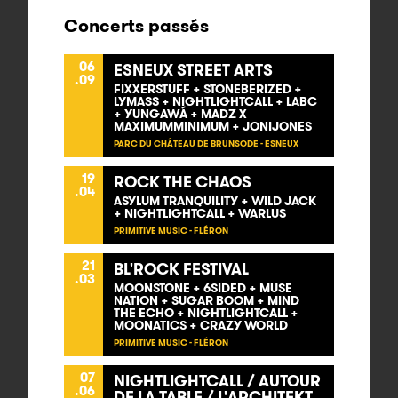
Concerts passés
06
ESNEUX STREET ARTS
.09
FIXXERSTUFF + STONEBERIZED +
LYMASS + NIGHTLIGHTCALL + LABC
+ YUNGAWÁ + MADZ X
MAXIMUMMINIMUM + JONIJONES
PARC DU CHÂTEAU DE BRUNSODE - ESNEUX
19
ROCK THE CHAOS
.04
ASYLUM TRANQUILITY + WILD JACK
+ NIGHTLIGHTCALL + WARLUS
PRIMITIVE MUSIC - FLÉRON
21
BL'ROCK FESTIVAL
.03
MOONSTONE + 6SIDED + MUSE
NATION + SUGAR BOOM + MIND
THE ECHO + NIGHTLIGHTCALL +
MOONATICS + CRAZY WORLD
PRIMITIVE MUSIC - FLÉRON
07
NIGHTLIGHTCALL / AUTOUR
.06
DE LA TABLE / L'ARCHITEKT