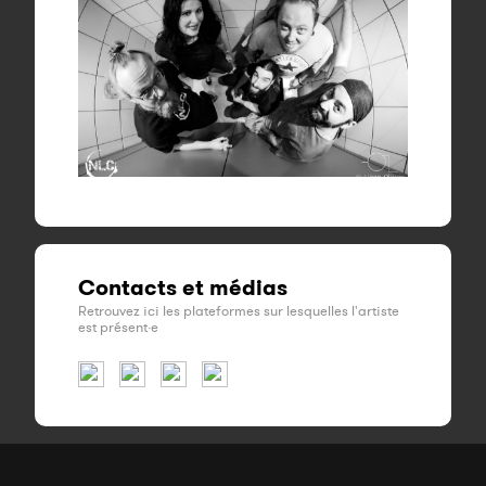
Contacts et médias
Retrouvez ici les plateformes sur lesquelles l'artiste
est présent·e