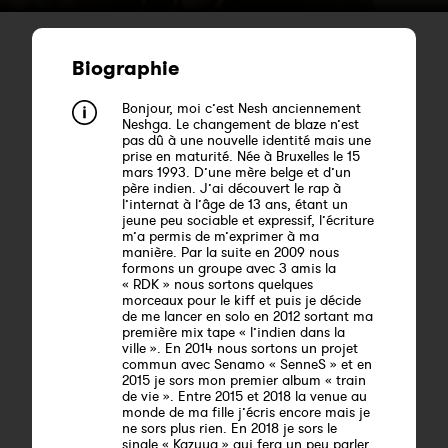
Biographie
Bonjour, moi c’est Nesh anciennement
Neshga. Le changement de blaze n’est
pas dû à une nouvelle identité mais une
prise en maturité. Née à Bruxelles le 15
mars 1993. D’une mère belge et d’un
père indien. J’ai découvert le rap à
l’internat à l’âge de 13 ans, étant un
jeune peu sociable et expressif, l’écriture
m’a permis de m’exprimer à ma
manière. Par la suite en 2009 nous
formons un groupe avec 3 amis la
« RDK » nous sortons quelques
morceaux pour le kiff et puis je décide
de me lancer en solo en 2012 sortant ma
première mix tape « l’indien dans la
ville ». En 2014 nous sortons un projet
commun avec Senamo « SenneS » et en
2015 je sors mon premier album « train
de vie ». Entre 2015 et 2018 la venue au
monde de ma fille j’écris encore mais je
ne sors plus rien. En 2018 je sors le
single « Kazuya » qui fera un peu parler