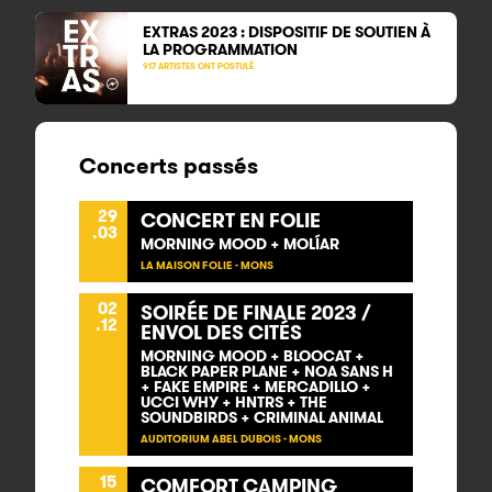
EXTRAS 2023 : DISPOSITIF DE SOUTIEN À
LA PROGRAMMATION
917 ARTISTES ONT POSTULÉ
Concerts passés
29
CONCERT EN FOLIE
.03
MORNING MOOD + MOLÍ­AR
LA MAISON FOLIE - MONS
02
SOIRÉE DE FINALE 2023 /
.12
ENVOL DES CITÉS
MORNING MOOD + BLOOCAT +
BLACK PAPER PLANE + NOA SANS H
+ FAKE EMPIRE + MERCADILLO +
UCCI WHY + HNTRS + THE
SOUNDBIRDS + CRIMINAL ANIMAL
AUDITORIUM ABEL DUBOIS - MONS
15
COMFORT CAMPING