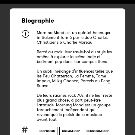
Biographie
Morning Mood est un quintet hennuyer
initialement formé par le duo Charles
Christiaens & Charlie Moreau
Bercé au rock, leur ras-le-bol du style les
amène à explorer la scène indie et
bedroom pop dans leur compositions
Un subtil mélange d'influences telles que
les Feu Chatterton, La Femme, Tame
Impala, Milky Chance, Parcels ou Feng
Suave
De leurs racines rock 70s, il ne leur reste
plus grand chose, à part peut-être
l'attitude. Morning Mood est un groupe
farouchement indépendant qui
revendique le plaisir de la musique
avant tout
POP ROCK
DREAM POP
BEDROOM POP