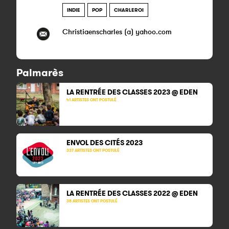
INDIE
POP
CHARLEROI
Christiaenscharles (a) yahoo.com
Palmarès
LA RENTRÉE DES CLASSES 2023 @ EDEN
41 ARTISTES ONT POSTULÉ
ENVOL DES CITÉS 2023
337 ARTISTES ONT POSTULÉ
LA RENTRÉE DES CLASSES 2022 @ EDEN
38 ARTISTES ONT POSTULÉ