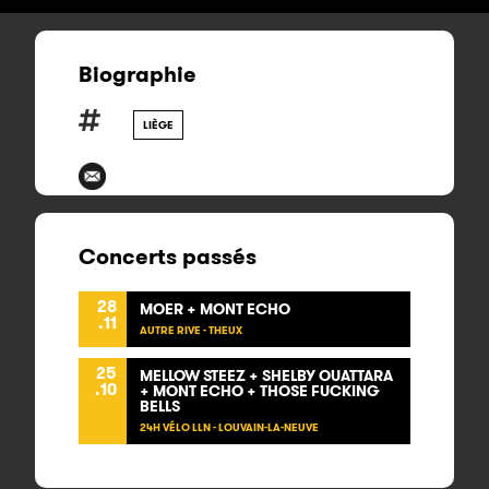
Biographie
LIÈGE
Concerts passés
28
MOER + MONT ECHO
.11
AUTRE RIVE - THEUX
25
MELLOW STEEZ + SHELBY OUATTARA
.10
+ MONT ECHO + THOSE FUCKING
BELLS
24H VÉLO LLN - LOUVAIN-LA-NEUVE