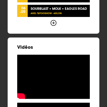
06
SOURBLAST + MOLK + EAGLES ROAD
.05
AREL TATOOSHOW - ARLON
Vidéos