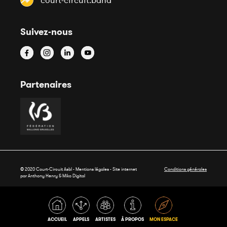
court-circuit.band
Suivez-nous
Partenaires
© 2020 Court-Circuit Asbl - Mentions légales - Site internet
Conditions générales
par Anthony Henry &
Miko Digital
ACCUEIL
APPELS
ARTISTES
À PROPOS
MON ESPACE