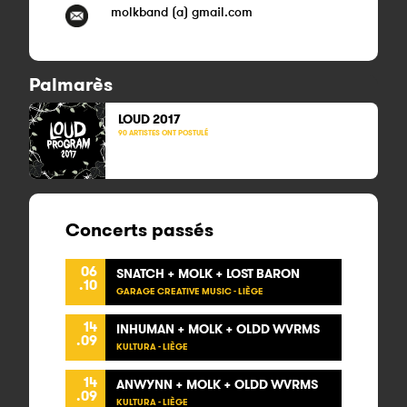
molkband (a) gmail.com
Palmarès
LOUD
2017
90 ARTISTES ONT POSTULÉ
Concerts passés
06
SNATCH + MOLK + LOST BARON
.10
GARAGE CREATIVE MUSIC - LIÈGE
14
INHUMAN + MOLK + OLDD WVRMS
.09
KULTURA - LIÈGE
14
ANWYNN + MOLK + OLDD WVRMS
.09
KULTURA - LIÈGE