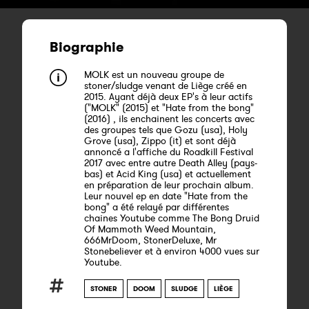
Biographie
MOLK est un nouveau groupe de
stoner/sludge venant de Liège créé en
2015. Ayant déjà deux EP's à leur actifs
("MOLK" (2015) et "Hate from the bong"
(2016) , ils enchainent les concerts avec
des groupes tels que Gozu (usa), Holy
Grove (usa), Zippo (it) et sont déjà
annoncé a l'affiche du Roadkill Festival
2017 avec entre autre Death Alley (pays-
bas) et Acid King (usa) et actuellement
en préparation de leur prochain album.
Leur nouvel ep en date "Hate from the
bong" a été relayé par différentes
chaines Youtube comme The Bong Druid
Of Mammoth Weed Mountain,
666MrDoom, StonerDeluxe, Mr
Stonebeliever et à environ 4000 vues sur
Youtube.
STONER
DOOM
SLUDGE
LIÈGE