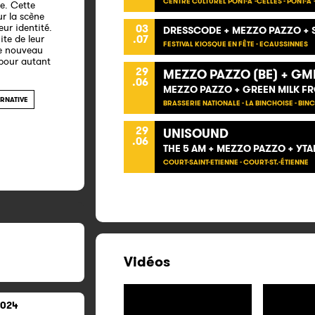
CENTRE CULTUREL PONT-À -CELLES - PONT-À 
ue. Cette
ur la scène
eur identité.
03
DRESSCODE + MEZZO PAZZO + 
ite de leur
.07
FESTIVAL KIOSQUE EN FÊTE - ECAUSSINNES
de nouveau
 pour autant
29
MEZZO PAZZO (BE) + GM
.06
MEZZO PAZZO + GREEN MILK F
ERNATIVE
BRASSERIE NATIONALE - LA BINCHOISE - BIN
29
UNISOUND
.06
THE 5 AM + MEZZO PAZZO + YT
COURT-SAINT-ETIENNE - COURT-ST.-ÉTIENNE
Vidéos
2024