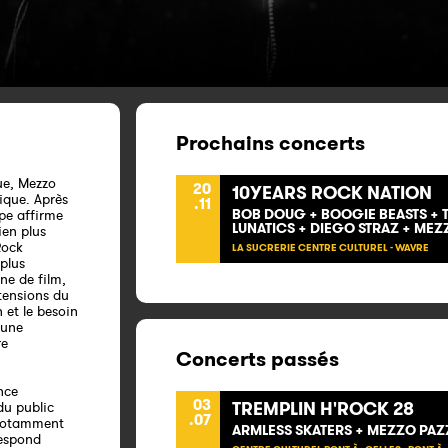
Prochains concerts
ue, Mezzo
20
10YEARS ROCK NATION
ique. Après
.11
BOB DOUG + BOOGIE BEASTS + 
pe affirme
LUNATICS + DIEGO STRAZ + ME
ien plus
Rock
LA SUCRERIE CENTRE CULTUREL - WAVRE
 plus
ne de film,
 tensions du
 et le besoin
 une
re
Concerts passés
nce
03
TREMPLIN H'ROCK 28
du public
.07
 Notamment
ARMLESS SKATERS + MEZZO PAZZ
respond