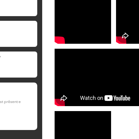
9
est présent·e