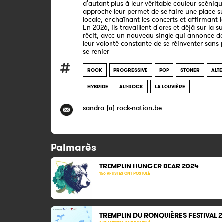
d'autant plus à leur véritable couleur scéniq
approche leur permet de se faire une place s
locale, enchaînant les concerts et affirmant l
En 2026, ils travaillent d'ores et déjà sur la su
récit, avec un nouveau single qui annonce 
leur volonté constante de se réinventer sans
se renier
ROCK
PROGRESSIVE
POP
STONER
ALT
HYBRIDE
ALT-ROCK
LA LOUVIÈRE
sandra (a) rock-nation.be
Palmarès
TREMPLIN HUNGER BEAR 2024
156 ARTISTES ONT POSTULÉ
TREMPLIN DU RONQUIÈRES FESTIVAL 