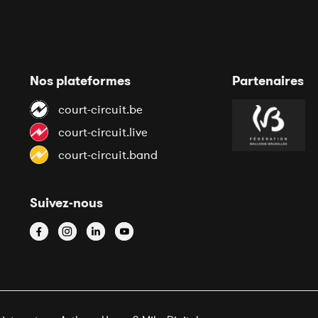
Nos plateformes
Partenaires
court-circuit.be
court-circuit.live
court-circuit.band
Suivez-nous