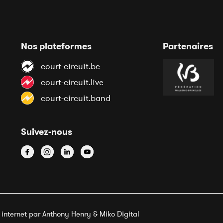
Nos plateformes
Partenaires
court-circuit.be
court-circuit.live
court-circuit.band
Suivez-nous
e internet par Anthony Henry &
Miko Digital