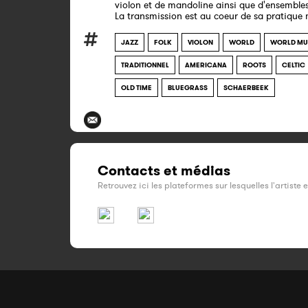
violon et de mandoline ainsi que d'ensemble
La transmission est au coeur de sa pratique 
JAZZ
FOLK
VIOLON
WORLD
WORLD MU
TRADITIONNEL
AMERICANA
ROOTS
CELTIC
OLD TIME
BLUEGRASS
SCHAERBEEK
Contacts et médias
Retrouvez ici les plateformes sur lesquelles l'artiste 