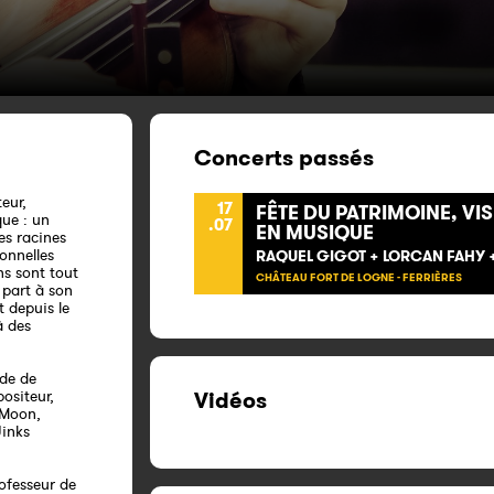
Concerts passés
eur,
17
FÊTE DU PATRIMOINE, VI
que : un
.07
EN MUSIQUE
es racines
ionnelles
RAQUEL GIGOT + LORCAN FAHY +
ns sont tout
CHÂTEAU FORT DE LOGNE - FERRIÈRES
 part à son
t depuis le
à des
ude de
ositeur,
Vidéos
 Moon,
Jinks
ofesseur de