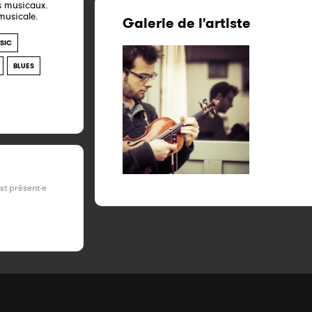
s musicaux.
musicale.
Galerie de l'artiste
SIC
BLUES
est présent·e