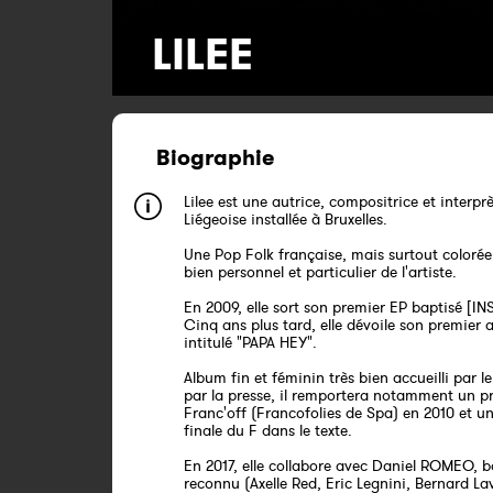
LILEE
Biographie
Lilee est une autrice, compositrice et interpr
Liégeoise installée à Bruxelles.
Une Pop Folk française, mais surtout colorée
bien personnel et particulier de l'artiste.
En 2009, elle sort son premier EP baptisé [I
Cinq ans plus tard, elle dévoile son premier
intitulé "PAPA HEY".
Album fin et féminin très bien accueilli par le
par la presse, il remportera notamment un pr
Franc'off (Francofolies de Spa) en 2010 et u
finale du F dans le texte.
En 2017, elle collabore avec Daniel ROMEO, b
reconnu (Axelle Red, Eric Legnini, Bernard Lavil