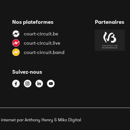
Nos plateformes
Partenaires
court-circuit.be
court-circuit.live
court-circuit.band
Suivez-nous
e internet par Anthony Henry &
Miko Digital