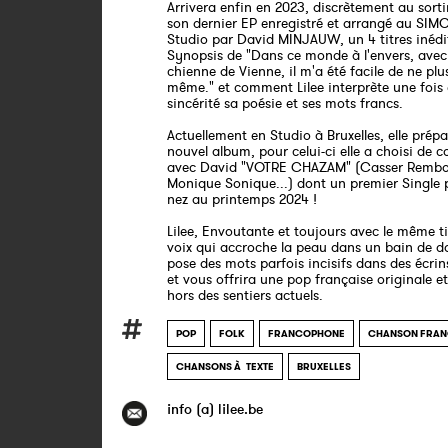
Arrivera enfin en 2023, discrètement au sort
son dernier EP enregistré et arrangé au SI
Studio par David MINJAUW, un 4 titres inédit
Synopsis de "Dans ce monde à l'envers, avec
chienne de Vienne, il m'a été facile de ne plus
même." et comment Lilee interprète une fois
sincérité sa poésie et ses mots francs.
Actuellement en Studio à Bruxelles, elle prép
nouvel album, pour celui-ci elle a choisi de c
avec David "VOTRE CHAZAM" (Casser Rembo
Monique Sonique...) dont un premier Single p
nez au printemps 2024 !
Lilee, Envoutante et toujours avec le même t
voix qui accroche la peau dans un bain de d
pose des mots parfois incisifs dans des écrin
et vous offrira une pop française originale et
hors des sentiers actuels.
POP
FOLK
FRANCOPHONE
CHANSON FRAN
CHANSONS À TEXTE
BRUXELLES
info (a) lilee.be