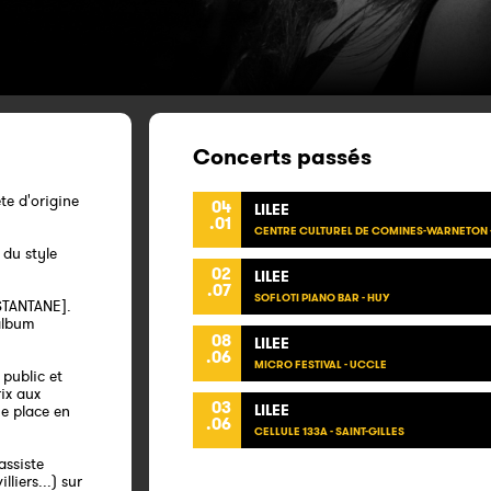
Concerts passés
ète d'origine
04
LILEE
.01
CENTRE CULTUREL DE COMINES-WARNETON
 du style
02
LILEE
.07
SOFLOTI PIANO BAR - HUY
NSTANTANE].
 album
08
LILEE
.06
MICRO FESTIVAL - UCCLE
 public et
ix aux
03
LILEE
ne place en
.06
CELLULE 133A - SAINT-GILLES
assiste
liers...) sur