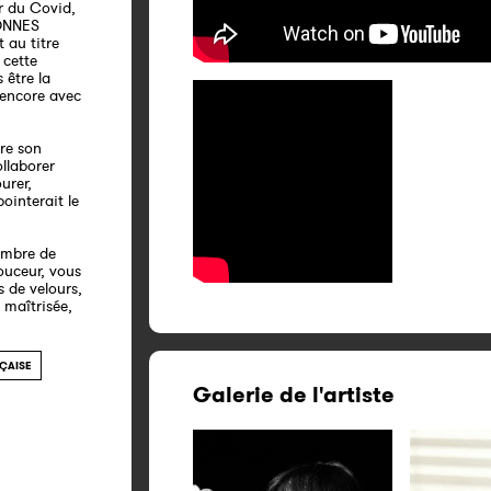
ir du Covid,
MONNES
 au titre
 cette
 être la
 encore avec
are son
ollaborer
urer,
ointerait le
imbre de
ouceur, vous
s de velours,
 maîtrisée,
ÇAISE
Galerie de l'artiste