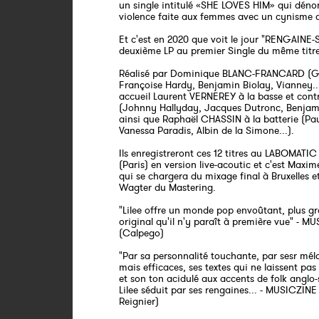
un single intitulé «SHE LOVES HIM» qui déno
violence faite aux femmes avec un cynisme 
Et c'est en 2020 que voit le jour "RENGAINE-
deuxième LP au premier Single du même titre
Réalisé par Dominique BLANC-FRANCARD (G
Françoise Hardy, Benjamin Biolay, Vianney...
accueil Laurent VERNEREY à la basse et cont
(Johnny Hallyday, Jacques Dutronc, Benjamin
ainsi que Raphaël CHASSIN à la batterie (Pa
Vanessa Paradis, Albin de la Simone...).
Ils enregistreront ces 12 titres au LABOMATIC
(Paris) en version live-acoutic et c'est Max
qui se chargera du mixage final à Bruxelles et
Wagter du Mastering.
"Lilee offre un monde pop envoûtant, plus gr
original qu'il n'y paraît à première vue" - 
(Calpego)
"Par sa personnalité touchante, par sesr mél
mais efficaces, ses textes qui ne laissent pas
et son ton acidulé aux accents de folk anglo
Lilee séduit par ses rengaines... - MUSICZIN
Reignier)