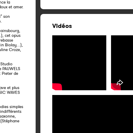
nce la
doux et amer.
S" son
.
Vidéos
ainsbourg,
), cet opus
rebasse
 Biolay...),
uline Croze,
 Studio
ime PAUWELS
 Pieter de
ave et plus
MUSIC WAVES
odies simples
 indifférents
-saxonne,
E (Stéphane