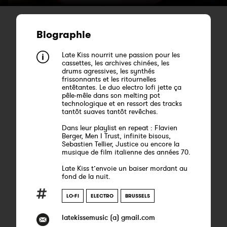
Biographie
Late Kiss nourrit une passion pour les
cassettes, les archives chinées, les
drums agressives, les synthés
frissonnants et les ritournelles
entêtantes. Le duo electro lofi jette ça
pêle-mêle dans son melting pot
technologique et en ressort des tracks
tantôt suaves tantôt revêches.
Dans leur playlist en repeat : Flavien
Berger, Men I Trust, infinite bisous,
Sebastien Tellier, Justice ou encore la
musique de film italienne des années 70.
Late Kiss t’envoie un baiser mordant au
fond de la nuit.
LO-FI
ELECTRO
BRUSSELS
latekissemusic (a) gmail.com