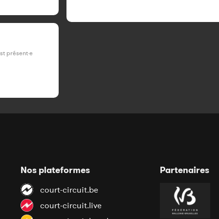
est présent·e
Nos plateformes
Partenaires
court-circuit.be
court-circuit.live