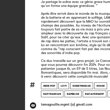
Je partage la scène avec ce génie grave humb
qu’on forme une équipe grandiose. “
Après être arrivé dans le monde de la musiq
de la batterie et en apprenant le solfège, 
rapidement découvert que la MAO lui ouvrai
champs des possibles. Au niveau de l’écriture,
toujours fait partie de sa vie mais a pris une
ampleur avec la découverte du rap français 
Salif, pour ne citer qu’eux. Avec une quinzai
de rap dans les pattes, l’artiste a trouvé son 
lui en rencontrant son binôme, style qu’ils dé
comme du “rap conscient fait par des incons
des sonorités d’indie pop.
Ce duo travaille sur un gros projet, Le Cance
que vous pourrez découvrir fin 2024. Pour vo
patienter jusque là, un EP de 5 titres, Les N
Romantiques, sera disponible fin mai. Alors, 
à venir découvrir cette complicité musicale!
INDIE POP
LO-FI
SOMETINGELSE
HOUSE
RAP FRANCAIS
RAPBELGE
RAP ALTERNATIF
lamagouille.mgmt (a) gmail.com