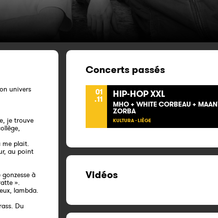
Concerts passés
on univers
01
HIP-HOP XXL
.11
MHO + WHITE CORBEAU + MAANY
ZORBA
e, je trouve
KULTURA - LIÈGE
ollège,
 me plait.
r, au point
Vidéos
 gonzesse à
atte ».
 eux, lambda.
trass. Du