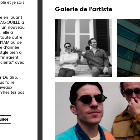
le et je sais
Galerie de l'artiste
ue en jouant
LAMAGOUILLE a
t un nouveau
 elle a
 toute autre
d’IAM ou de
ne d’année
style bien à
finiraient
cients” avec
r Du Slip,
us faire
ouveaux
n’hésitez pas
LIÈGE