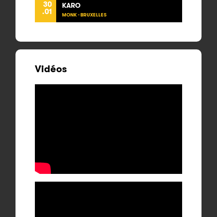
30
KARO
.01
MONK - BRUXELLES
Vidéos