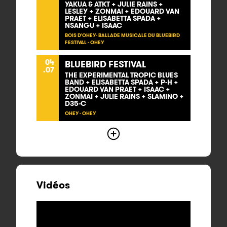
YAKUA & ATKT + JULIE RAINS +
LESLEY + ZONMAI + EDOUARD VAN
PRAET + ELISABETTA SPADA +
NSANGU + ISAAC
BOIS D'OHEY- BALLADE MUSICALE DU BLUEBIRD
FESTIVAL - OHEY
04
BLUEBIRD FESTIVAL
.07
THE EXPERIMENTAL TROPIC BLUES
BAND + ELISABETTA SPADA + P-H +
EDOUARD VAN PRAET + ISAAC +
ZONMAI + JULIE RAINS + SLAMINO +
D35-C
OHEY - OHEY
Vidéos