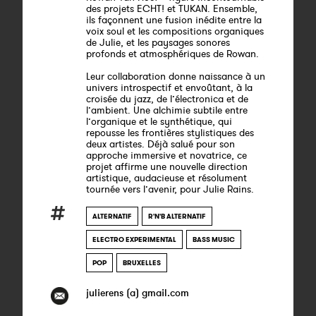
des projets ECHT! et TUKAN. Ensemble,
ils façonnent une fusion inédite entre la
voix soul et les compositions organiques
de Julie, et les paysages sonores
profonds et atmosphériques de Rowan.
Leur collaboration donne naissance à un
univers introspectif et envoûtant, à la
croisée du jazz, de l’électronica et de
l’ambient. Une alchimie subtile entre
l’organique et le synthétique, qui
repousse les frontières stylistiques des
deux artistes. Déjà salué pour son
approche immersive et novatrice, ce
projet affirme une nouvelle direction
artistique, audacieuse et résolument
tournée vers l’avenir, pour Julie Rains.
ALTERNATIF
R'N'B ALTERNATIF
ELECTRO EXPERIMENTAL
BASS MUSIC
POP
BRUXELLES
julierens (a) gmail.com